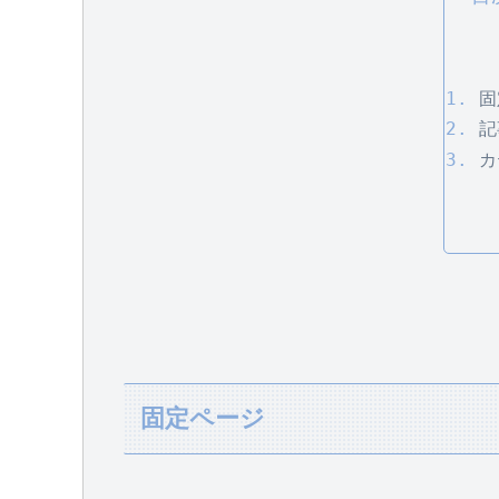
固
記
カ
固定ページ