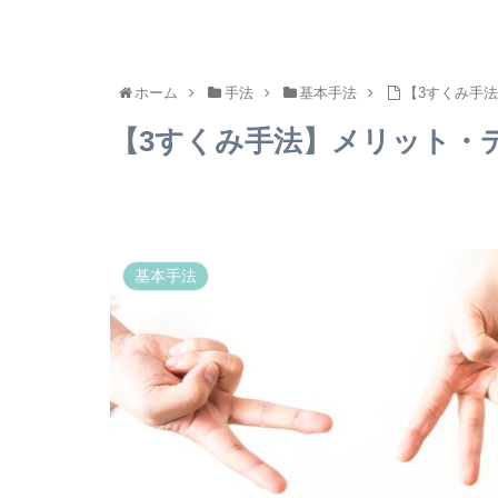
ホーム
手法
基本手法
【3すくみ手
【3すくみ手法】メリット・
基本手法