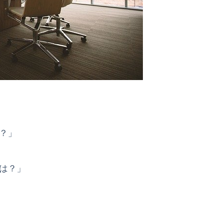
？」
は？」