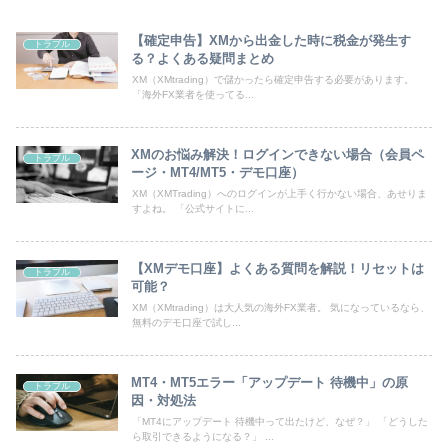
【確定申告】XMから出金した時に税金が発生す
トラブル
る？よくある疑問まとめ
XM（XMtrading）で儲かったら確定申告する必要があります。
「海外FX業者を使ってる...
XMのお悩み解決！ログインできない場合（会員ペ
トラブル
ージ・MT4/MT5・デモ口座）
XM（XMTrading）へのログインが上手く行かない場合、あせりま
すよね。 「公式サイトに...
【XMデモ口座】よくある質問を解説！リセットは
トラブル
可能？
XM（XMtrading）は大人気の海外FX業者。 気になっているなら、
無料のデモ口座で試し...
MT4・MT5エラー「アップデート 待機中」の原
トラブル
因・対処法
「MT4にアップデート 待機中って出たけど、なぜ？」 「どうした
ら取引できるようになる？」 ...