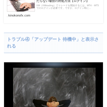
たらない場合の対処方法【ログイン】
XM（XMtrading）でトレードを開始するには、MT4・MT5
でのログインが必要です。ですが、ログイン時に...
kinokonofx.com
トラブル④「アップデート 待機中」と表示さ
れる