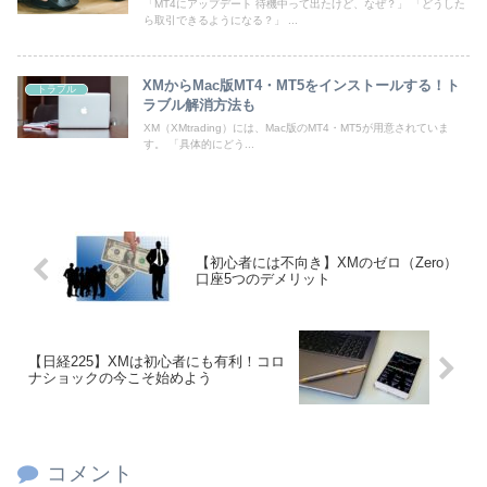
「MT4にアップデート 待機中って出たけど、なぜ？」 「どうした
ら取引できるようになる？」 ...
XMからMac版MT4・MT5をインストールする！ト
トラブル
ラブル解消方法も
XM（XMtrading）には、Mac版のMT4・MT5が用意されていま
す。 「具体的にどう...
【初心者には不向き】XMのゼロ（Zero）
口座5つのデメリット
【日経225】XMは初心者にも有利！コロ
ナショックの今こそ始めよう
コメント