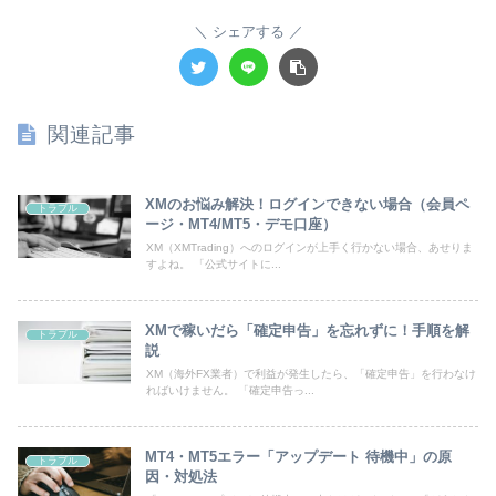
シェアする
関連記事
XMのお悩み解決！ログインできない場合（会員ペ
トラブル
ージ・MT4/MT5・デモ口座）
XM（XMTrading）へのログインが上手く行かない場合、あせりま
すよね。 「公式サイトに...
XMで稼いだら「確定申告」を忘れずに！手順を解
トラブル
説
XM（海外FX業者）で利益が発生したら、「確定申告」を行わなけ
ればいけません。 「確定申告っ...
MT4・MT5エラー「アップデート 待機中」の原
トラブル
因・対処法