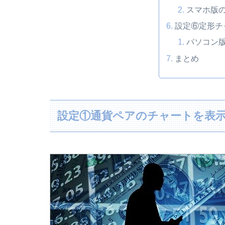
スマホ版
設定⑥定形チ
パソコン
まとめ
設定①通貨ペアのチャートを表