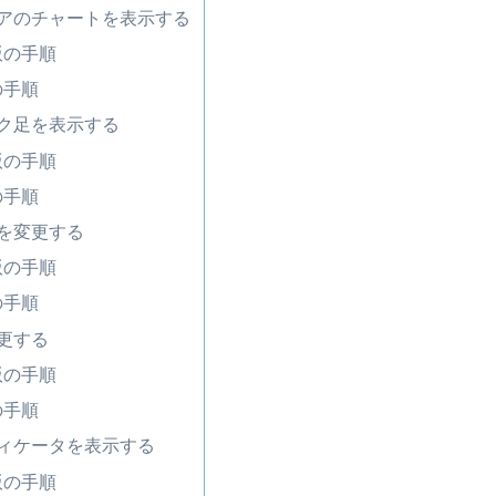
アのチャートを表示する
版の手順
の手順
ク足を表示する
版の手順
の手順
を変更する
版の手順
の手順
更する
版の手順
の手順
ィケータを表示する
版の手順