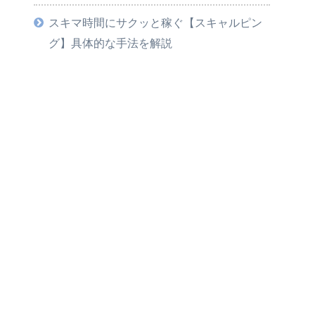
スキマ時間にサクッと稼ぐ【スキャルピン
グ】具体的な手法を解説