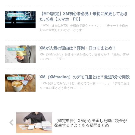
【MT4設定】XM初心者必見！最初に変更しておき
口座開設
たい6点【スマホ・PC】
「MT4（またはMT5）を初めて使う・・・。」 「チャートを自分
好みに変更したいけど、どうす...
XMが人気の理由は？評判・口コミまとめ！
口座開設
XM（XMtrading）を使うべきか悩んでいませんか？ 「結局、何が
いいの？」 「実...
XM（XMtrading）のデモ口座とは？最短3分で開設
口座開設
「XMを試してみたいけど、初めてで不安・・・。」 「デモ口座は
リアル口座とどう違うの？」 ...
【確定申告】XMから出金した時に税金が
発生する？よくある疑問まとめ