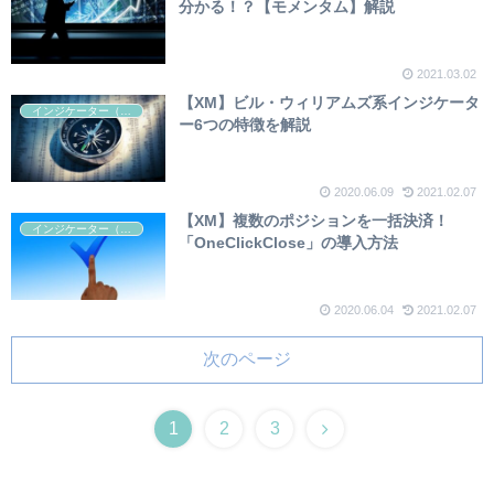
分かる！？【モメンタム】解説
2021.03.02
【XM】ビル・ウィリアムズ系インジケータ
インジケーター（テクニカル）
ー6つの特徴を解説
2020.06.09
2021.02.07
【XM】複数のポジションを一括決済！
インジケーター（テクニカル）
「OneClickClose」の導入方法
2020.06.04
2021.02.07
次のページ
1
2
3