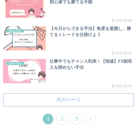
初心者でも勝てる手順
2021.06.09
【今日からできる手法】角度を意識し、勝
基本手法
てるトレードを仕掛けよう
2021.06.01
仕事中でもチャンス到来！【指値】FX副収
基本手法
入を諦めない手法
2021.06.01
次のページ
1
2
3