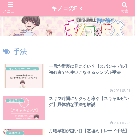
キノコのFｘ
メニュー
検索
手法
一目均衡表は見にくい？【スパンモデル】
インジケーター（テクニカル）
初心者でも使いこなせるシンプル手法
2021.06.01
スキマ時間にサクッと稼ぐ【スキャルピン
基本手法
グ】具体的な手法を解説
2021.06.23
月曜早朝が狙い目【窓埋めトレード手法】
基本手法